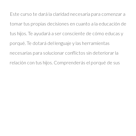
Este curso te dará la claridad necesaria para comenzar a
tomar tus propias decisiones en cuanto a la educación de
tus hijos. Te ayudará a ser consciente de cómo educas y
porqué. Te dotará del lenguaje y las herramientas
necesarias para solucionar conflictos sin deteriorar la
relación con tus hijos. Comprenderás el porqué de sus
comportamientos difíciles. Te aportará estrategias y
herramientas para resolver conflictos, afrontar el mal
comportamiento, crear hábitos, satisfacer las
necesidades de tus hijos, dar apoyo emocional y cuidar
de vuestra relación.