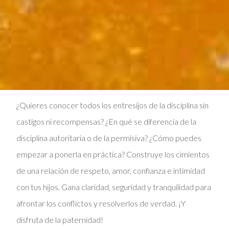
¿Quieres conocer todos los entresijos de la disciplina sin
castigos ni recompensas? ¿En qué se diferencia de la
disciplina autoritaria o de la permisiva? ¿Cómo puedes
empezar a ponerla en práctica? Construye los cimientos
de una relación de respeto, amor, confianza e intimidad
con tus hijos. Gana claridad, seguridad y tranquilidad para
afrontar los conflictos y resolverlos de verdad. ¡Y
disfruta de la paternidad!