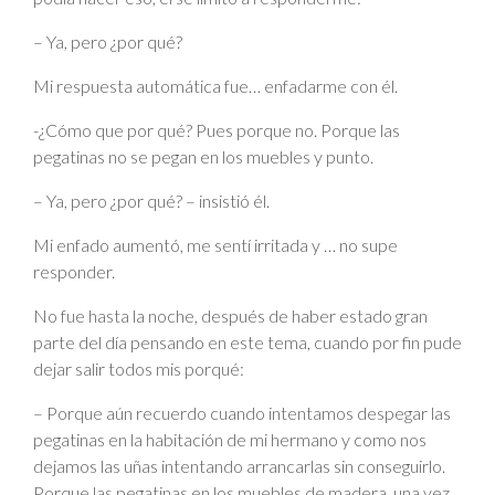
– Ya, pero ¿por qué?
Mi respuesta automática fue… enfadarme con él.
-¿Cómo que por qué? Pues porque no. Porque las
pegatinas no se pegan en los muebles y punto.
– Ya, pero ¿por qué? – insistió él.
Mi enfado aumentó, me sentí irritada y … no supe
responder.
No fue hasta la noche, después de haber estado gran
parte del día pensando en este tema, cuando por fin pude
dejar salir todos mis porqué:
– Porque aún recuerdo cuando intentamos despegar las
pegatinas en la habitación de mi hermano y como nos
dejamos las uñas intentando arrancarlas sin conseguirlo.
Porque las pegatinas en los muebles de madera, una vez