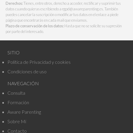
Derechos:
Tienes, entre otros, derecho a acceder, rectificar y suprimir tus
datos cuando quieras escribiendo a rgpd@awareparenting.es. También
puedes cancelar la suscripción o modificar tus datos en el enlace a piede
página que encontrarás en cada mail que enviamos.
Plazo de conservación de los datos:
Hasta que no se solicite su supresión
por parte del interesado.
SITIO
Política de Privacidad y cookies
Condiciones de uso
NAVEGACIÓN
Consulta
Formación
Aware Parenting
Sobre Mí
Contacto