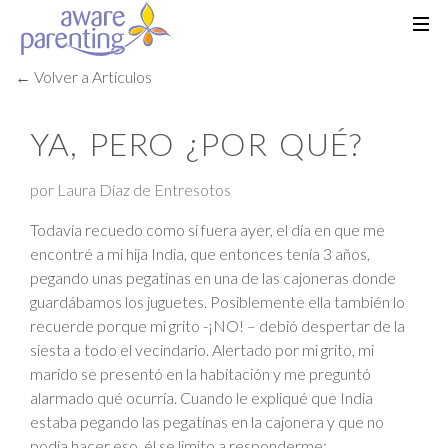
← Volver a Artículos
YA, PERO ¿POR QUÉ?
por Laura Díaz de Entresotos
Todavía recuedo como si fuera ayer, el día en que me
encontré a mi hija India, que entonces tenía 3 años,
pegando unas pegatinas en una de las cajoneras donde
guardábamos los juguetes. Posiblemente ella también lo
recuerde porque mi grito -¡NO! – debió despertar de la
siesta a todo el vecindario. Alertado por mi grito, mi
marido se presentó en la habitación y me preguntó
alarmado qué ocurría. Cuando le expliqué que India
estaba pegando las pegatinas en la cajonera y que no
podía hacer eso, él se limito a responderme: